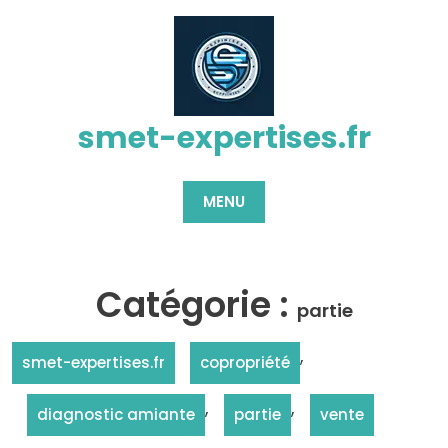
Passer
au
contenu
smet-expertises.fr
MENU
Catégorie :
partie
,
smet-expertises.fr
copropriété
,
,
diagnostic amiante
partie
vente