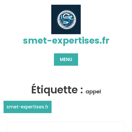
Passer
au
contenu
smet-expertises.fr
MENU
Étiquette :
appel
smet-expertises.fr