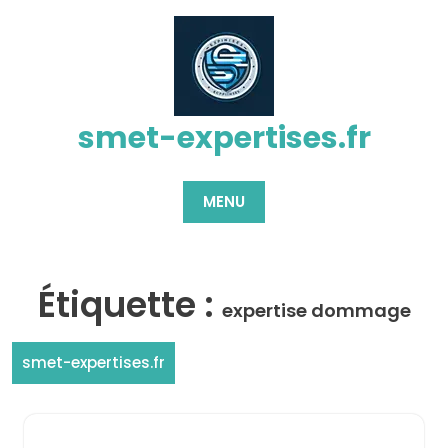
Passer
au
contenu
smet-expertises.fr
MENU
Étiquette :
expertise dommage
smet-expertises.fr