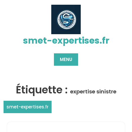
Passer
au
contenu
smet-expertises.fr
MENU
Étiquette :
expertise sinistre
smet-expertises.fr