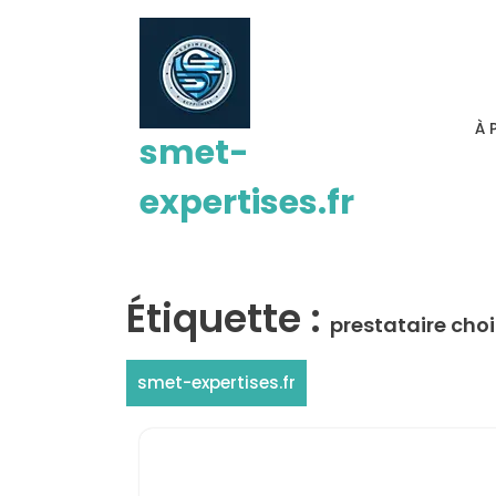
Passer
au
contenu
À 
smet-
expertises.fr
Étiquette :
prestataire choi
smet-expertises.fr