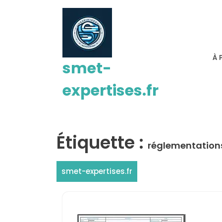
Passer
au
contenu
À 
smet-
expertises.fr
Étiquette :
réglementations
smet-expertises.fr