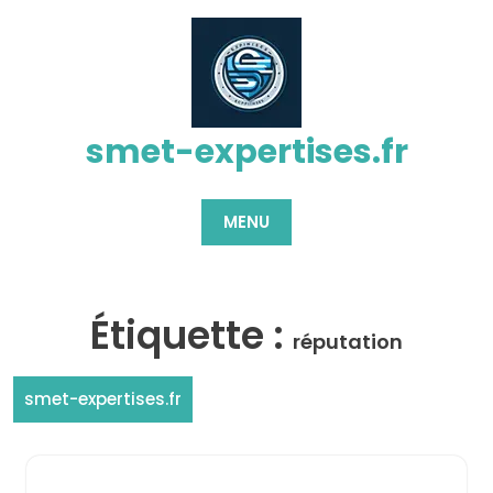
Passer
au
contenu
smet-expertises.fr
MENU
Étiquette :
réputation
smet-expertises.fr