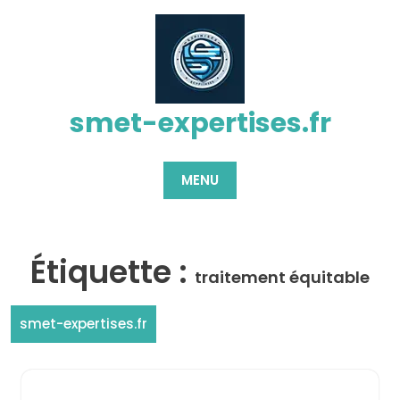
Passer
au
contenu
smet-expertises.fr
MENU
Étiquette :
traitement équitable
smet-expertises.fr