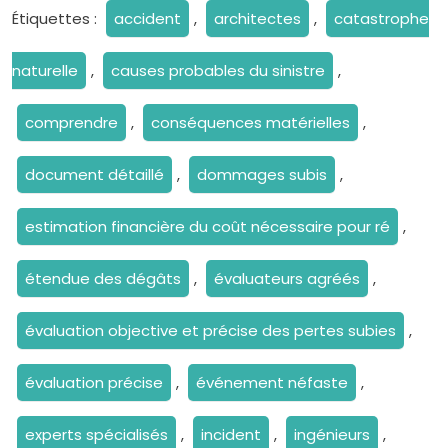
Étiquettes :
accident
,
architectes
,
catastrophe
naturelle
,
causes probables du sinistre
,
comprendre
,
conséquences matérielles
,
document détaillé
,
dommages subis
,
estimation financière du coût nécessaire pour ré
,
étendue des dégâts
,
évaluateurs agréés
,
évaluation objective et précise des pertes subies
,
évaluation précise
,
événement néfaste
,
experts spécialisés
,
incident
,
ingénieurs
,