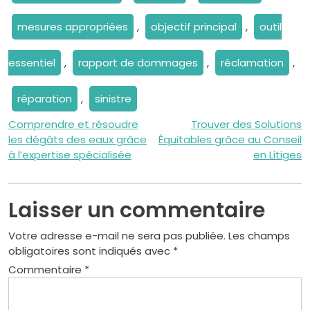
mesures appropriées
,
objectif principal
,
outil
essentiel
,
rapport de dommages
,
réclamation
,
réparation
,
sinistre
Navigation
Comprendre et résoudre
Trouver des Solutions
les dégâts des eaux grâce
Équitables grâce au Conseil
de
à l’expertise spécialisée
en Litiges
l’article
Laisser un commentaire
Votre adresse e-mail ne sera pas publiée.
Les champs
obligatoires sont indiqués avec
*
Commentaire
*