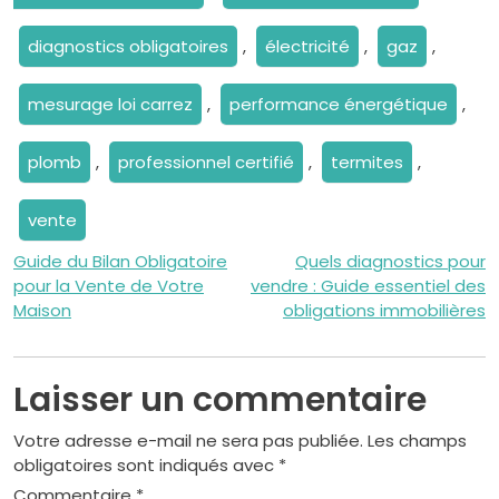
diagnostics obligatoires
,
électricité
,
gaz
,
mesurage loi carrez
,
performance énergétique
,
plomb
,
professionnel certifié
,
termites
,
vente
Navigation
Guide du Bilan Obligatoire
Quels diagnostics pour
pour la Vente de Votre
vendre : Guide essentiel des
de
Maison
obligations immobilières
l’article
Laisser un commentaire
Votre adresse e-mail ne sera pas publiée.
Les champs
obligatoires sont indiqués avec
*
Commentaire
*