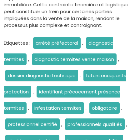
immobilière. Cette contrainte financière et logistique
peut constituer un frein pour certaines parties
impliquées dans la vente de la maison, rendant le
processus plus complexe et contraignant.
Étiquettes :
arrêté préfectoral
,
diagnostic
termites
,
diagnostic termites vente maison
,
dossier diagnostic technique
,
futurs occupants
protection
,
identifiant précocement présence
termites
,
infestation termites
,
obligatoire
,
professionnel certifié
,
professionnels qualifiés
,