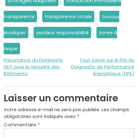
stratégies adaptées
,
transaction immobilière
transparente
,
transparence totale
,
travaux
éradiquer
,
vendeur responsabilité
,
zones à
risque
Navigation
Importance du Diagnostic
Tout Savoir sur le Prix du
DDT pour la Sécurité des
Diagnostic de Performance
de
Bâtiments
Énergétique (DPE)
l’article
Laisser un commentaire
Votre adresse e-mail ne sera pas publiée.
Les champs
obligatoires sont indiqués avec
*
Commentaire
*