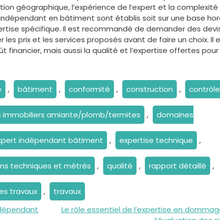
tion géographique, l’expérience de l’expert et la complexité
t indépendant en bâtiment sont établis soit sur une base hora
expertise spécifique. Il est recommandé de demander des devi
 les prix et les services proposés avant de faire un choix. Il 
 financier, mais aussi la qualité et l’expertise offertes pour
e
,
bâtiment
,
conformité
,
construction
,
contrôle
s immobiliers amiante/plomb/termites
,
domaines
xpert indépendant bâtiment
,
expertise technique
,
ans techniques et métrés
,
qualité
,
rapport détaillé
,
des travaux
,
travaux
Indépendant
Le rôle essentiel de l’expertise en domma