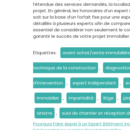
l’étendue des services demandés, la localisa
projet. En général, les honoraires d’un exper
soit sur la base d’un forfait fixe pour une 
détaillés à plusieurs experts afin de comparer
essentiel de considérer non seulement le coût
garantir le succès de votre projet immobilier.
Étiquettes :
avant achat/vente immobilièr
technique de la construction
,
diagnostic
d'intervention
,
expert indépendant
,
e
immobilier
,
impartialité
,
litige
,
pl
sinistre
,
suivi de chantier et réception 
Navigation
Pourquoi Faire Appel à un Expert Bâtiment 