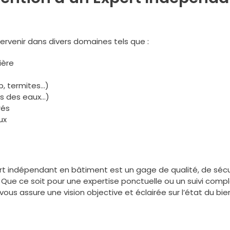
rvenir dans divers domaines tels que :
ière
b, termites…)
ts des eaux…)
rés
ux
pert indépendant en bâtiment est un gage de qualité, de sécu
r. Que ce soit pour une expertise ponctuelle ou un suivi comp
 vous assure une vision objective et éclairée sur l’état du bie