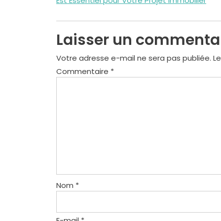
Est Essentiel pour Votre Projet Immobilier
de
l’article
Laisser un commenta
Votre adresse e-mail ne sera pas publiée.
Le
Commentaire
*
Nom
*
E-mail
*