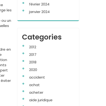
février 2024
ce
rge les
janvier 2024
e ou un
uelles
Categories
2012
dre en
e
2017
tion
2018
ents
2020
xpert
ter
accident
 éviter
achat
acheter
aide juridique