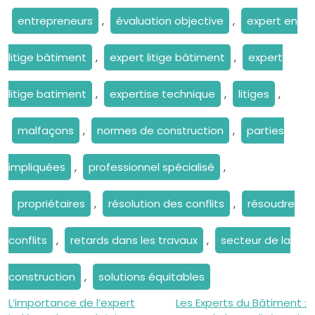
entrepreneurs
,
évaluation objective
,
expert en
litige bâtiment
,
expert litige bâtiment
,
expert
litige batiment
,
expertise technique
,
litiges
,
malfaçons
,
normes de construction
,
parties
impliquées
,
professionnel spécialisé
,
propriétaires
,
résolution des conflits
,
résoudre
conflits
,
retards dans les travaux
,
secteur de la
construction
,
solutions équitables
Navigation
L’importance de l’expert
Les Experts du Bâtiment :