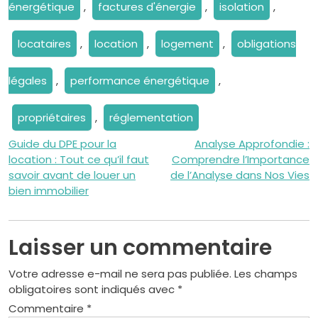
énergétique
,
factures d'énergie
,
isolation
,
locataires
,
location
,
logement
,
obligations
légales
,
performance énergétique
,
propriétaires
,
réglementation
Navigation
Guide du DPE pour la
Analyse Approfondie :
location : Tout ce qu’il faut
Comprendre l’Importance
de
savoir avant de louer un
de l’Analyse dans Nos Vies
bien immobilier
l’article
Laisser un commentaire
Votre adresse e-mail ne sera pas publiée.
Les champs
obligatoires sont indiqués avec
*
Commentaire
*