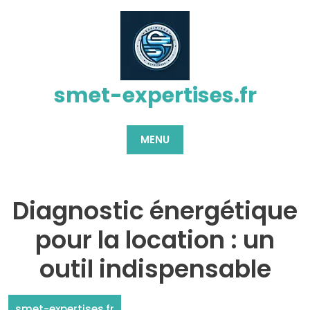
Passer
au
contenu
smet-expertises.fr
MENU
Diagnostic énergétique
pour la location : un
outil indispensable
smet-expertises.fr