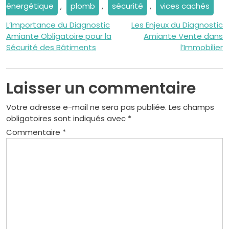
énergétique
,
plomb
,
sécurité
,
vices cachés
Navigation
L’Importance du Diagnostic
Les Enjeux du Diagnostic
Amiante Obligatoire pour la
Amiante Vente dans
de
Sécurité des Bâtiments
l’Immobilier
l’article
Laisser un commentaire
Votre adresse e-mail ne sera pas publiée.
Les champs
obligatoires sont indiqués avec
*
Commentaire
*