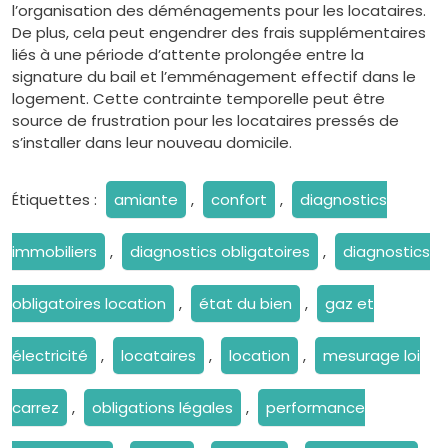
l’organisation des déménagements pour les locataires.
De plus, cela peut engendrer des frais supplémentaires
liés à une période d’attente prolongée entre la
signature du bail et l’emménagement effectif dans le
logement. Cette contrainte temporelle peut être
source de frustration pour les locataires pressés de
s’installer dans leur nouveau domicile.
Étiquettes :
amiante
,
confort
,
diagnostics
immobiliers
,
diagnostics obligatoires
,
diagnostics
obligatoires location
,
état du bien
,
gaz et
électricité
,
locataires
,
location
,
mesurage loi
carrez
,
obligations légales
,
performance