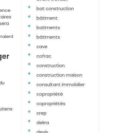
bat construction
gence
taires
bâtiment
 sera
batiments
rraient
bâtiments
cave
ger
cofrac
construction
construction maison
du
consultant immobilier
e
copropriété
copropriétés
utiens
crep
dekra
devis