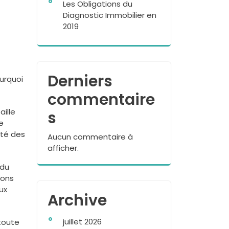
Les Obligations du
Diagnostic Immobilier en
2019
Derniers
urquoi
commentaire
aille
s
e
ité des
Aucun commentaire à
afficher.
 du
ions
ux
Archive
juillet 2026
 toute