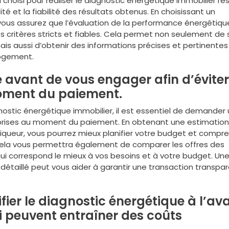
el choisi pour réaliser le diagnostic énergétique immobilier r
ité et la fiabilité des résultats obtenus. En choisissant un
vous assurez que l’évaluation de la performance énergétiqu
s critères stricts et fiables. Cela permet non seulement de 
is aussi d’obtenir des informations précises et pertinentes
logement.
 avant de vous engager afin d’éviter
oment du paiement.
ostic énergétique immobilier, il est essentiel de demander 
urprises au moment du paiement. En obtenant une estimation 
iqueur, vous pourrez mieux planifier votre budget et compr
. Cela vous permettra également de comparer les offres des
 qui correspond le mieux à vos besoins et à votre budget. Un
étaillé peut vous aider à garantir une transaction transpa
fier le diagnostic énergétique à l’av
i peuvent entraîner des coûts