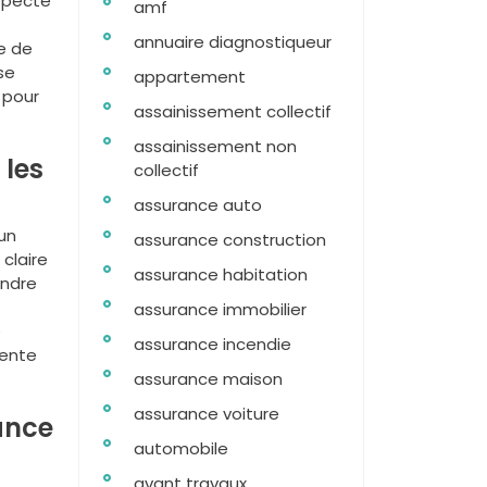
especte
amf
annuaire diagnostiqueur
e de
se
appartement
 pour
assainissement collectif
assainissement non
 les
collectif
assurance auto
un
assurance construction
claire
assurance habitation
endre
assurance immobilier
e
assurance incendie
rente
assurance maison
assurance voiture
ance
automobile
avant travaux