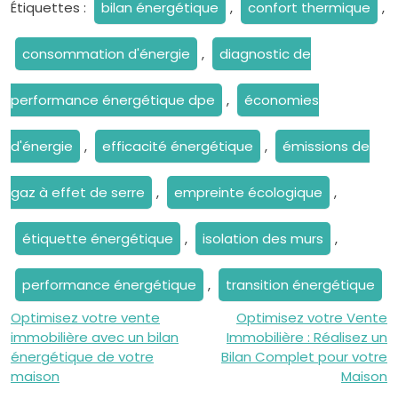
Étiquettes :
bilan énergétique
,
confort thermique
,
consommation d'énergie
,
diagnostic de
performance énergétique dpe
,
économies
d'énergie
,
efficacité énergétique
,
émissions de
gaz à effet de serre
,
empreinte écologique
,
étiquette énergétique
,
isolation des murs
,
performance énergétique
,
transition énergétique
Navigation
Optimisez votre vente
Optimisez votre Vente
immobilière avec un bilan
Immobilière : Réalisez un
de
énergétique de votre
Bilan Complet pour votre
maison
Maison
l’article