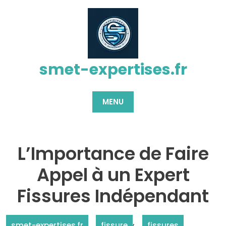
Passer
au
contenu
smet-expertises.fr
MENU
L’Importance de Faire
Appel à un Expert
Fissures Indépendant
,
smet-expertises.fr
fissure
fissures