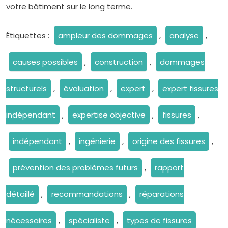
votre bâtiment sur le long terme.
Étiquettes :
ampleur des dommages
,
analyse
,
causes possibles
,
construction
,
dommages
structurels
,
évaluation
,
expert
,
expert fissures
indépendant
,
expertise objective
,
fissures
,
indépendant
,
ingénierie
,
origine des fissures
,
prévention des problèmes futurs
,
rapport
détaillé
,
recommandations
,
réparations
nécessaires
,
spécialiste
,
types de fissures