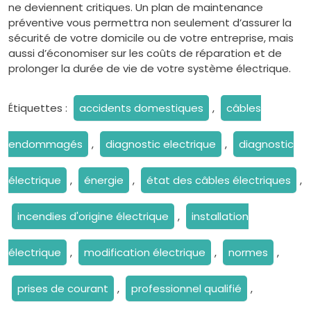
ne deviennent critiques. Un plan de maintenance
préventive vous permettra non seulement d’assurer la
sécurité de votre domicile ou de votre entreprise, mais
aussi d’économiser sur les coûts de réparation et de
prolonger la durée de vie de votre système électrique.
Étiquettes :
accidents domestiques
,
câbles
endommagés
,
diagnostic electrique
,
diagnostic
électrique
,
énergie
,
état des câbles électriques
,
incendies d'origine électrique
,
installation
électrique
,
modification électrique
,
normes
,
prises de courant
,
professionnel qualifié
,