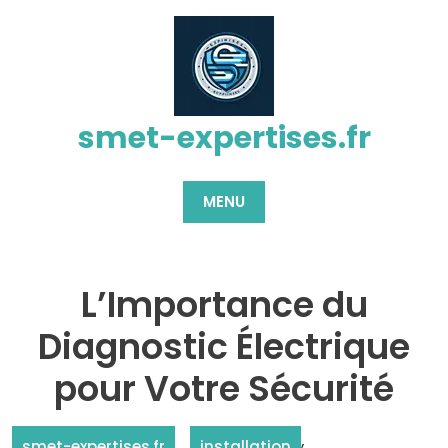
Passer
au
contenu
smet-expertises.fr
MENU
L’Importance du
Diagnostic Électrique
pour Votre Sécurité
,
smet-expertises.fr
installation