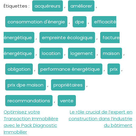
Étiquettes :
acquéreurs
,
améliorer
,
consommation d'énergie
,
dpe
,
efficacité
énergétique
,
empreinte écologique
,
facture
énergétique
,
location
,
logement
,
maison
,
obligation
,
performance énergétique
,
prix
,
prix dpe maison
,
propriétaires
,
recommandations
,
vente
Navigation
Optimisez votre
Le rôle crucial de l’expert en
Transaction Immobilière
construction dans l’industrie
de
avec le Pack Diagnostic
du bâtiment
Immobilier
l’article