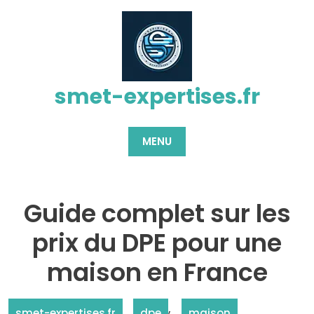
Passer
au
contenu
smet-expertises.fr
MENU
Guide complet sur les
prix du DPE pour une
maison en France
,
smet-expertises.fr
dpe
maison