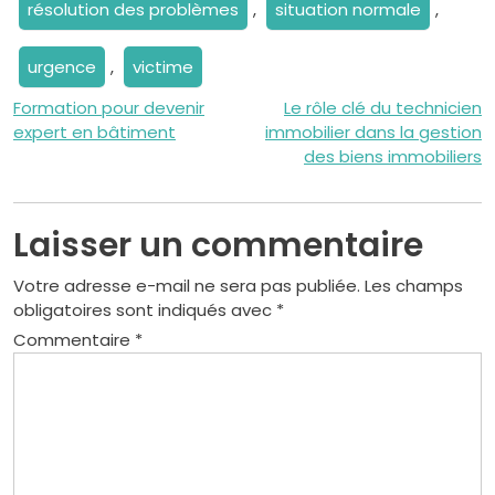
résolution des problèmes
,
situation normale
,
urgence
,
victime
Navigation
Formation pour devenir
Le rôle clé du technicien
expert en bâtiment
immobilier dans la gestion
de
des biens immobiliers
l’article
Laisser un commentaire
Votre adresse e-mail ne sera pas publiée.
Les champs
obligatoires sont indiqués avec
*
Commentaire
*