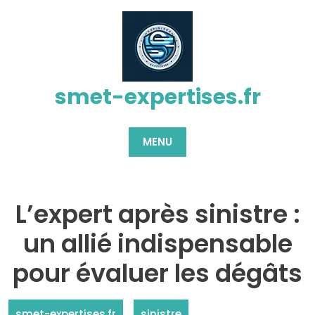
Passer
au
contenu
smet-expertises.fr
MENU
L’expert après sinistre :
un allié indispensable
pour évaluer les dégâts
smet-expertises.fr
sinistre