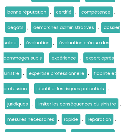
bonne réputation
,
certifié
,
compétence
,
dégâts
,
démarches administratives
,
dossier
solide
,
évaluation
,
évaluation précise des
dommages subis
,
expérience
,
expert après
sinistre
,
expertise professionnelle
,
fiabilité et
profession
,
identifier les risques potentiels
,
juridiques
,
limiter les conséquences du sinistre
,
mesures nécessaires
,
rapide
,
réparation
,