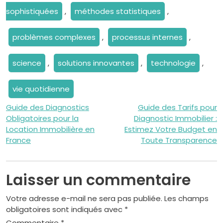
sophistiquées
,
méthodes statistiques
,
problèmes complexes
,
processus internes
,
science
,
solutions innovantes
,
technologie
,
vie quotidienne
Navigation
Guide des Diagnostics
Guide des Tarifs pour
Obligatoires pour la
Diagnostic Immobilier :
de
Location Immobilière en
Estimez Votre Budget en
France
Toute Transparence
l’article
Laisser un commentaire
Votre adresse e-mail ne sera pas publiée.
Les champs
obligatoires sont indiqués avec
*
Commentaire
*