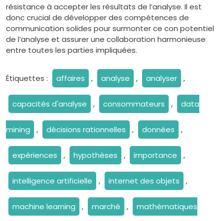
résistance à accepter les résultats de l’analyse. Il est
donc crucial de développer des compétences de
communication solides pour surmonter ce con potentiel
de l’analyse et assurer une collaboration harmonieuse
entre toutes les parties impliquées.
Étiquettes :
affaires
,
analyse
,
analyser
,
capacités d'analyse
,
consommateurs
,
data
mining
,
décisions rationnelles
,
données
,
expériences
,
hypothèses
,
importance
,
intelligence artificielle
,
internet des objets
,
machine learning
,
marché
,
mathématiques