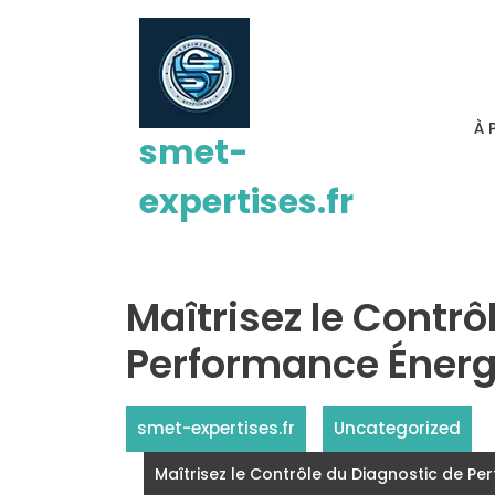
Passer
au
contenu
À 
smet-
expertises.fr
Maîtrisez le Contrô
Performance Énerg
smet-expertises.fr
Uncategorized
Maîtrisez le Contrôle du Diagnostic de P