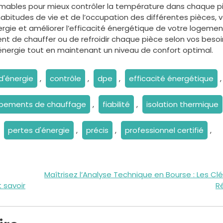
mables pour mieux contrôler la température dans chaque p
habitudes de vie et de l’occupation des différentes pièces, 
ie et améliorer l’efficacité énergétique de votre logement
de chauffer ou de refroidir chaque pièce selon vos besoi
’énergie tout en maintenant un niveau de confort optimal.
'énergie
,
contrôle
,
dpe
,
efficacité énergétique
,
pements de chauffage
,
fiabilité
,
isolation thermique
,
pertes d'énergie
,
précis
,
professionnel certifié
,
Maîtrisez l’Analyse Technique en Bourse : Les Clé
 savoir
R