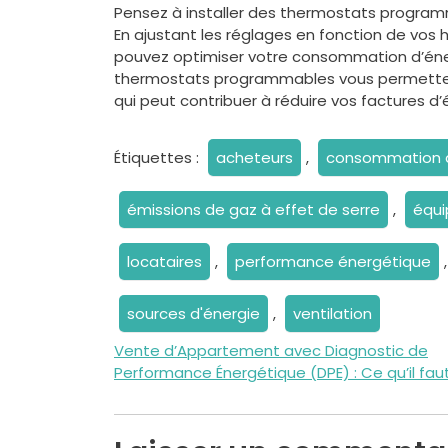
Pensez à installer des thermostats program
En ajustant les réglages en fonction de vos 
pouvez optimiser votre consommation d’énerg
thermostats programmables vous permettent 
qui peut contribuer à réduire vos factures d
Étiquettes :
acheteurs
,
consommation d
émissions de gaz à effet de serre
,
équi
locataires
,
performance énergétique
sources d'énergie
,
ventilation
Navigation
Vente d’Appartement avec Diagnostic de
Performance Énergétique (DPE) : Ce qu’il faut
de
l’article