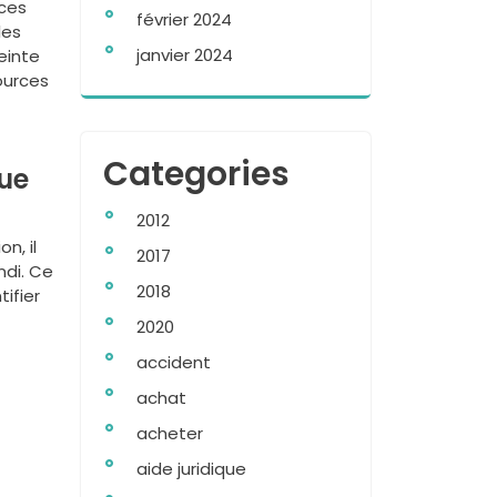
rces
février 2024
les
janvier 2024
einte
ources
Categories
que
2012
n, il
2017
ndi. Ce
2018
ifier
2020
accident
achat
acheter
aide juridique