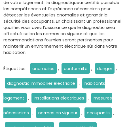
de votre logement. Le diagnostiqueur certifié possède
les compétences et l’expérience nécessaires pour
détecter les éventuelles anomalies et garantir la
sécurité des occupants. En choisissant un professionnel
qualifié, vous avez l’assurance que le diagnostic sera
effectué selon les normes en vigueur et que les
recommandations fournies seront pertinentes pour
maintenir un environnement électrique sûr dans votre
habitation.
Étiquettes :
anomalies
,
conformité
,
danger
,
diagnostic immobilier électricité
,
habitants
logement
,
installations électriques
,
mesures
nécessaires
,
normes en vigueur
,
occupants
,