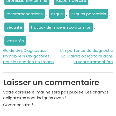
professionnel certifié
,
rapport détaillé
,
recommandations
,
risque
,
risques potentiels
,
sécurité
,
travaux de mise en conformité
,
vétustés
Navigation
Guide des Diagnostics
L’importance du diagnostic
Immobiliers Obligatoires
Loi Carrez obligatoire dans
de
pour la Location en France
la vente immobilière
l’article
Laisser un commentaire
Votre adresse e-mail ne sera pas publiée.
Les champs
obligatoires sont indiqués avec
*
Commentaire
*