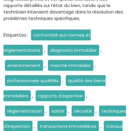
rapports détaillés sur l’état du bien, tandis que le
technicien intervient davantage dans la résolution des
problèmes techniques spécifiques.
Étiquettes :
conformité aux normes et
réglementations
,
diagnostic immobilier
,
environnement
,
marché immobilier
,
professionnels qualifiés
,
qualité des biens
immobiliers
,
rapports d'expertise
,
réglementation
,
santé
,
sécurité
,
techniques
d'inspection
,
transactions immobilières
,
travaux