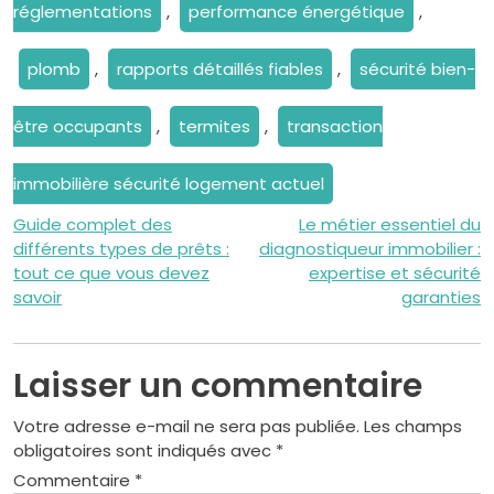
réglementations
,
performance énergétique
,
plomb
,
rapports détaillés fiables
,
sécurité bien-
être occupants
,
termites
,
transaction
immobilière sécurité logement actuel
Navigation
Guide complet des
Le métier essentiel du
différents types de prêts :
diagnostiqueur immobilier :
de
tout ce que vous devez
expertise et sécurité
savoir
garanties
l’article
Laisser un commentaire
Votre adresse e-mail ne sera pas publiée.
Les champs
obligatoires sont indiqués avec
*
Commentaire
*