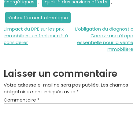
énergétiques
,
qualité des services offerts
,
réchauffement climatique
Navigation
L’impact du DPE sur les prix
L’obligation du diagnostic
immobiliers: un facteur clé à
Carrez : une étape
de
considérer
essentielle pour la vente
immobilière
l’article
Laisser un commentaire
Votre adresse e-mail ne sera pas publiée.
Les champs
obligatoires sont indiqués avec
*
Commentaire
*