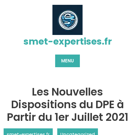
Passer
au
contenu
smet-expertises.fr
MENU
Les Nouvelles
Dispositions du DPE à
Partir du 1er Juillet 2021
smet-expertises.fr
Uncategorized