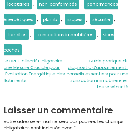
locataires
,
non-conformités
,
performances
énergétiques
,
plomb
,
risques
,
sécurité
,
termites
,
transactions immobilières
,
vices
cachés
Navigation
Le DPE Collectif Obligatoire :
Guide pratique du
Une Mesure Cruciale pour
diagnostic d’appartement :
de
l’Évaluation Énergétique des
conseils essentiels pour une
Bâtiments
transaction immobilière en
l’article
toute sécurité
Laisser un commentaire
Votre adresse e-mail ne sera pas publiée.
Les champs
obligatoires sont indiqués avec
*