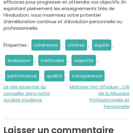
efficaces pour progresser et atteindre vos objectifs. En
exploitant pleinement les enseignements tirés de
l’évaluation, vous maximisez votre potentiel
d’amélioration continue et d’évolution personnelle ou
professionnelle.
Étiquettes :
cohérence
,
critères
,
équité
,
évaluation
,
méthodes
,
objectifs
,
performance
,
qualité
,
transparence
Navigation
Le rôle essentiel du
Maîtriser l’Art d’Évaluer : Clé
conseiller dans notre
de la Réussite
de
société moderne
Professionnelle et
Personnelle
l’article
Laisser un commentaire