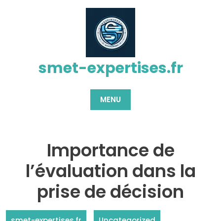
Passer
au
contenu
smet-expertises.fr
MENU
Importance de
l’évaluation dans la
prise de décision
smet-expertises.fr
Uncategorized