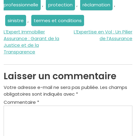
professionnelle
,
protection
,
réclamation
,
sinistre
,
termes et conditions
Navigation
L’Expert Immobilier
L’Expertise en Vol : Un Pilier
Assurance : Garant de la
de l’Assurance
de
Justice et de la
Transparence
l’article
Laisser un commentaire
Votre adresse e-mail ne sera pas publiée.
Les champs
obligatoires sont indiqués avec
*
Commentaire
*