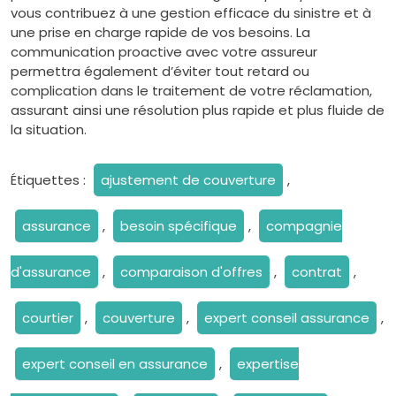
vous contribuez à une gestion efficace du sinistre et à
une prise en charge rapide de vos besoins. La
communication proactive avec votre assureur
permettra également d’éviter tout retard ou
complication dans le traitement de votre réclamation,
assurant ainsi une résolution plus rapide et plus fluide de
la situation.
Étiquettes :
ajustement de couverture
,
assurance
,
besoin spécifique
,
compagnie
d'assurance
,
comparaison d'offres
,
contrat
,
courtier
,
couverture
,
expert conseil assurance
,
expert conseil en assurance
,
expertise