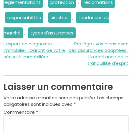
réglementations
,
protection
,
réclamations
,
responsabilités
,
sinistres
,
tendances du
marché
,
types d'assurances
Navigation
L’expert en diagnostic
Protégez vos biens avec
immobilier : Garant de votre
des assurances adaptées :
de
sécurité immobilière
L’importance de la
tranquillité d’esprit
l’article
Laisser un commentaire
Votre adresse e-mail ne sera pas publiée.
Les champs
obligatoires sont indiqués avec
*
Commentaire
*