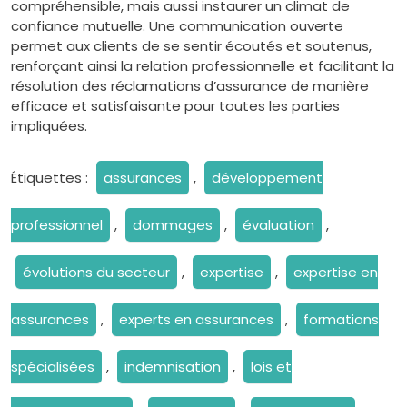
compréhensible, mais aussi instaurer un climat de
confiance mutuelle. Une communication ouverte
permet aux clients de se sentir écoutés et soutenus,
renforçant ainsi la relation professionnelle et facilitant la
résolution des réclamations d’assurance de manière
efficace et satisfaisante pour toutes les parties
impliquées.
Étiquettes :
assurances
,
développement
professionnel
,
dommages
,
évaluation
,
évolutions du secteur
,
expertise
,
expertise en
assurances
,
experts en assurances
,
formations
spécialisées
,
indemnisation
,
lois et