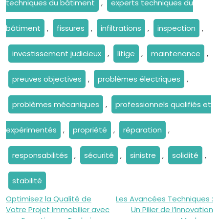
techniques du bâtiment
,
experts techniques du
bâtiment
,
fissures
,
infiltrations
,
inspection
,
investissement judicieux
,
litige
,
maintenance
,
preuves objectives
,
problèmes électriques
,
problèmes mécaniques
,
professionnels qualifiés et
expérimentés
,
propriété
,
réparation
,
responsabilités
,
sécurité
,
sinistre
,
solidité
,
stabilité
Navigation
Optimisez la Qualité de
Les Avancées Techniques :
Votre Projet Immobilier avec
Un Pilier de l’Innovation