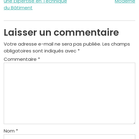
de
une Expertise en Technique
Moderne
du Bâtiment
l’article
Laisser un commentaire
Votre adresse e-mail ne sera pas publiée.
Les champs
obligatoires sont indiqués avec
*
Commentaire
*
Nom
*