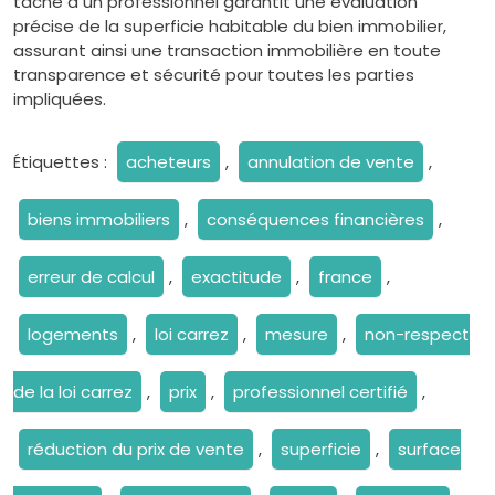
tâche à un professionnel garantit une évaluation
précise de la superficie habitable du bien immobilier,
assurant ainsi une transaction immobilière en toute
transparence et sécurité pour toutes les parties
impliquées.
Étiquettes :
acheteurs
,
annulation de vente
,
biens immobiliers
,
conséquences financières
,
erreur de calcul
,
exactitude
,
france
,
logements
,
loi carrez
,
mesure
,
non-respect
de la loi carrez
,
prix
,
professionnel certifié
,
réduction du prix de vente
,
superficie
,
surface