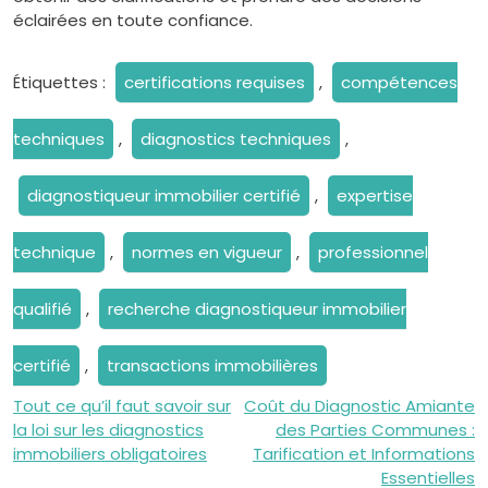
éclairées en toute confiance.
Étiquettes :
certifications requises
,
compétences
techniques
,
diagnostics techniques
,
diagnostiqueur immobilier certifié
,
expertise
technique
,
normes en vigueur
,
professionnel
qualifié
,
recherche diagnostiqueur immobilier
certifié
,
transactions immobilières
Navigation
Tout ce qu’il faut savoir sur
Coût du Diagnostic Amiante
la loi sur les diagnostics
des Parties Communes :
de
immobiliers obligatoires
Tarification et Informations
Essentielles