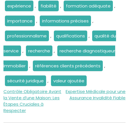
expérience
,
fiabilité
,
formation adéquate
,
importance
,
informations précises
,
professionnalisme
,
qualifications
,
qualité du
service
,
recherche
,
recherche diagnostiqueur
immobilier
,
références clients précédents
,
sécurité juridique
,
valeur ajoutée
Navigation
Contrôle Obligatoire Avant
Expertise Médicale pour une
la Vente d’une Maison: Les
Assurance Invalidité Fiable
de
Étapes Cruciales à
Respecter
l’article