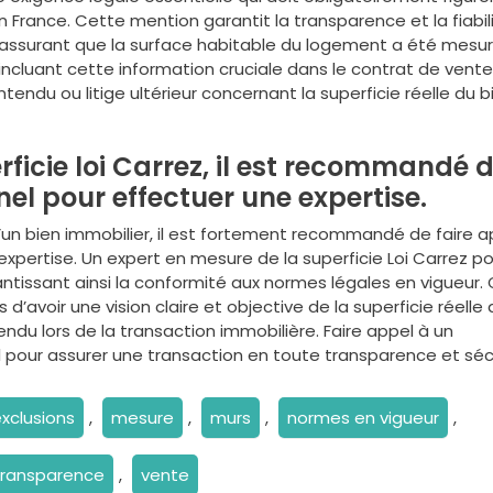
 France. Cette mention garantit la transparence et la fiabil
n assurant que la surface habitable du logement a été mesu
 incluant cette information cruciale dans le contrat de vente,
endu ou litige ultérieur concernant la superficie réelle du b
rficie loi Carrez, il est recommandé 
nel pour effectuer une expertise.
 d’un bien immobilier, il est fortement recommandé de faire a
expertise. Un expert en mesure de la superficie Loi Carrez p
rantissant ainsi la conformité aux normes légales en vigueur.
avoir une vision claire et objective de la superficie réelle 
endu lors de la transaction immobilière. Faire appel à un
pour assurer une transaction en toute transparence et sécu
xclusions
,
mesure
,
murs
,
normes en vigueur
,
transparence
,
vente