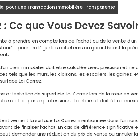
tiel pour une Transaction Immobilière Transparente
z : Ce que Vous Devez Savoi
nte à prendre en compte lors de l’achat ou de la vente d’un
staurée pour protéger les acheteurs en garantissant la préc
ent.
e d’un bien immobilier doit être calculée avec précision et ne 
s tels que les murs, les cloisons, les escaliers, les gaines, et
surface Loi Carrez.
une attestation de superficie Loi Carrez lors de la mise en ve
être établie par un professionnel certifié et doit être annex
r attentivement la surface Loi Carrez mentionnée dans l’annon
ant de finaliser l’achat. En cas de différence significative e
ur peut demander une réduction du prix de vente ou annuler la