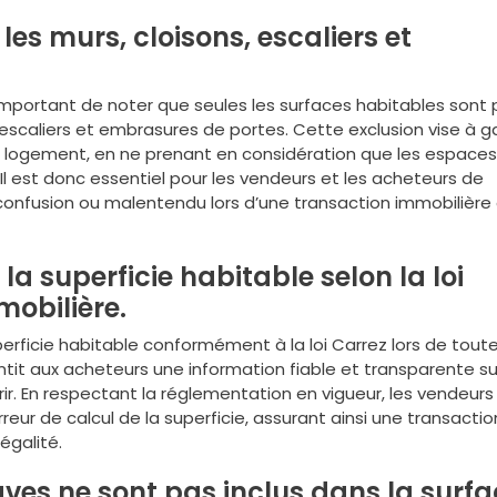
 les murs, cloisons, escaliers et
t important de noter que seules les surfaces habitables sont 
 escaliers et embrasures de portes. Cette exclusion vise à ga
du logement, en ne prenant en considération que les espaces
Il est donc essentiel pour les vendeurs et les acheteurs de
 confusion ou malentendu lors d’une transaction immobilière
la superficie habitable selon la loi
mobilière.
uperficie habitable conformément à la loi Carrez lors de tout
tit aux acheteurs une information fiable et transparente su
érir. En respectant la réglementation en vigueur, les vendeurs
erreur de calcul de la superficie, assurant ainsi une transactio
égalité.
aves ne sont pas inclus dans la surf