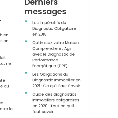
Derniers
messages
r
Les Impératifs du
Diagnostic Obligatoire
en 2018
 bien
ision
Optimisez votre Maison :
Comprendre et Agir
avec le Diagnostic de
doit
Performance
c., ne
Énergétique (DPE)
Les Obligations du
Diagnostic Immobilier en
nte
2021 : Ce qu’il Faut Savoir
ée au
Guide des diagnostics
immobiliers obligatoires
ce
en 2020 : Tout ce qu’il
ntre la
faut savoir