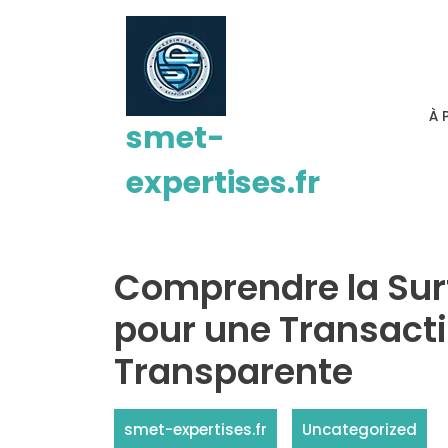
Passer
au
contenu
À 
smet-
expertises.fr
Comprendre la Surfa
pour une Transact
Transparente
smet-expertises.fr
Uncategorized