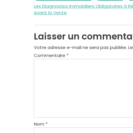
Navigation
Les Diagnostics Immobiliers Obligatoires à Ré
Avant la Vente
de
l’article
Laisser un commenta
Votre adresse e-mail ne sera pas publiée.
Le
Commentaire
*
Nom
*