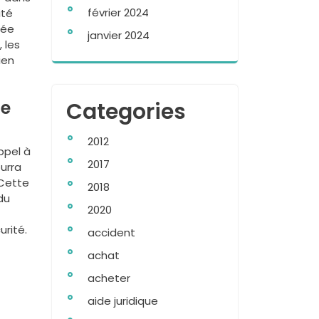
février 2024
ité
rée
janvier 2024
 les
ien
de
Categories
2012
ppel à
2017
ourra
 Cette
2018
du
2020
rité.
accident
achat
acheter
aide juridique