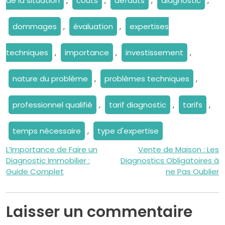
de la situation
,
coûts
,
défauts
,
diagnostic
,
dommages
,
évaluation
,
expertises
techniques
,
importance
,
investissement
,
nature du problème
,
problèmes techniques
,
professionnel qualifié
,
tarif diagnostic
,
tarifs
,
temps nécessaire
,
type d'expertise
Navigation
L’Importance de Faire un
Vente de Maison : Les
Diagnostic Immobilier :
Diagnostics Obligatoires à
de
Guide Complet
ne Pas Oublier
l’article
Laisser un commentaire