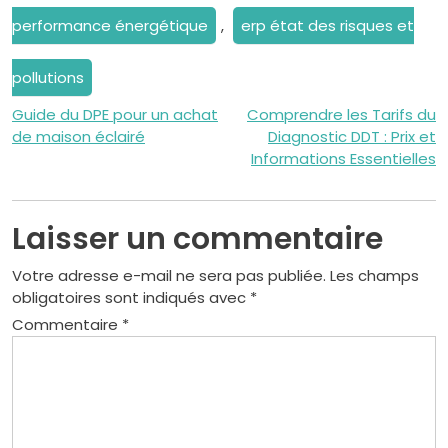
performance énergétique
,
erp état des risques et
pollutions
Navigation
Guide du DPE pour un achat
Comprendre les Tarifs du
de maison éclairé
Diagnostic DDT : Prix et
de
Informations Essentielles
l’article
Laisser un commentaire
Votre adresse e-mail ne sera pas publiée.
Les champs
obligatoires sont indiqués avec
*
Commentaire
*