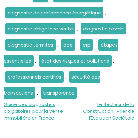
diagnostic de performance énergétique
,
diagnostic obligatoire vente
,
diagnostic plomb
,
diagnostic termites
,
dpe
,
erp
,
étapes
essentielles
,
état des risques et pollutions
,
professionnels certifiés
,
sécurité des
transactions
,
transparence
Navigation
Guide des diagnostics
Le Secteur de la
obligatoires pour la vente
Construction : Pilier de
de
immobilière en France
l’Évolution Sociétale
l’article