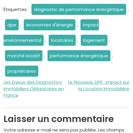
Étiquettes :
diagnostic de performance énergétique
,
dpe
,
économies d'énergie
,
impact
environnemental
,
locataires
,
logement
,
marché locatif
,
performance énergétique
,
propriétaires
Navigation
Les Enjeux des Diagnostics
Le Nouveau DPE : Impact sur
Immobiliers Obligatoires en
la Location Immobilière
de
France
l’article
Laisser un commentaire
Votre adresse e-mail ne sera pas publiée.
Les champs