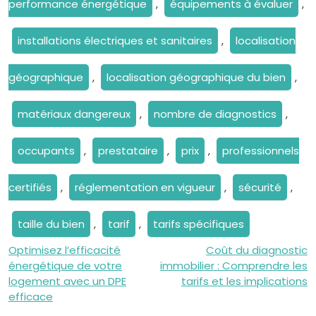
performance énergétique
,
équipements à évaluer
,
installations électriques et sanitaires
,
localisation
géographique
,
localisation géographique du bien
,
matériaux dangereux
,
nombre de diagnostics
,
occupants
,
prestataire
,
prix
,
professionnels
certifiés
,
réglementation en vigueur
,
sécurité
,
taille du bien
,
tarif
,
tarifs spécifiques
Navigation
Optimisez l’efficacité
Coût du diagnostic
énergétique de votre
immobilier : Comprendre les
de
logement avec un DPE
tarifs et les implications
efficace
l’article