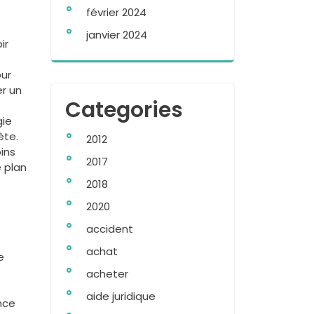
février 2024
janvier 2024
ir
our
r un
Categories
gie
ète.
2012
ins
2017
e plan
2018
2020
accident
achat
e
acheter
aide juridique
nce