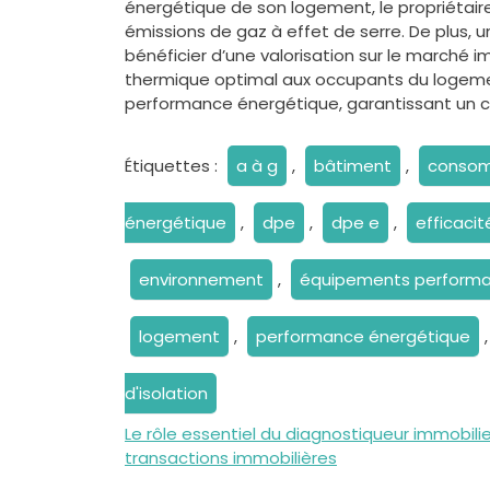
énergétique de son logement, le propriétaire
émissions de gaz à effet de serre. De plus, 
bénéficier d’une valorisation sur le marché imm
thermique optimal aux occupants du logemen
performance énergétique, garantissant un ca
Étiquettes :
a à g
,
bâtiment
,
consom
énergétique
,
dpe
,
dpe e
,
efficaci
environnement
,
équipements performa
logement
,
performance énergétique
d'isolation
Navigation
Le rôle essentiel du diagnostiqueur immobilie
transactions immobilières
de