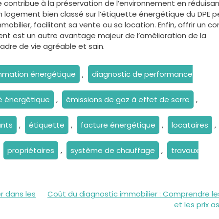
 contribue à la préservation de l’environnement en réduisan
un logement bien classé sur l’étiquette énergétique du DPE p
obilier, facilitant sa vente ou sa location. Enfin, offrir un co
t est un autre avantage majeur de l’amélioration de la
dre de vie agréable et sain.
mation énergétique
,
diagnostic de performance
té énergétique
,
émissions de gaz à effet de serre
,
nts
,
étiquette
,
facture énergétique
,
locataires
,
,
propriétaires
,
système de chauffage
,
travaux
r dans les
Coût du diagnostic immobilier : Comprendre les
et les prix a