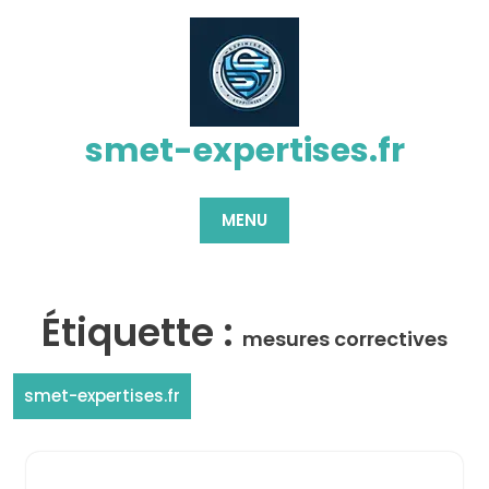
Passer
au
contenu
smet-expertises.fr
MENU
Étiquette :
mesures correctives
smet-expertises.fr