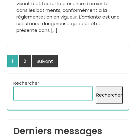
visant à détecter la présence d’amiante
dans les bâtiments, conformément à la
réglementation en vigueur. L’amiante est une
substance dangereuse qui peut être
présente dans […]
Pagination
1
2
Suivant
des
publications
Rechercher
Rechercher
Derniers messages