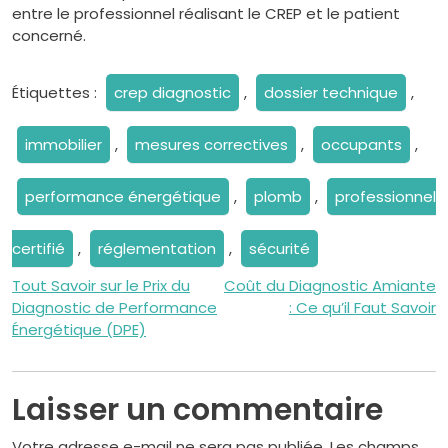
entre le professionnel réalisant le CREP et le patient
concerné.
Étiquettes :
crep diagnostic
,
dossier technique
,
immobilier
,
mesures correctives
,
occupants
,
performance énergétique
,
plomb
,
professionnel
certifié
,
réglementation
,
sécurité
Navigation
Tout Savoir sur le Prix du
Coût du Diagnostic Amiante
Diagnostic de Performance
: Ce qu’il Faut Savoir
de
Énergétique (DPE)
l’article
Laisser un commentaire
Votre adresse e-mail ne sera pas publiée.
Les champs