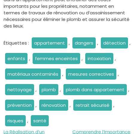
importants pour les propriétaires, notamment en
termes de travaux de rénovation ou d’assainissement
nécessaires pour éliminer le plomb et assurer la sécurité
des lieux.
Étiquettes :
appartement
,
dangers
,
détection
,
enfants
,
femmes enceintes
,
intoxiation
,
matériaux contaminés
,
mesures correctives
,
nettoyage
,
plomb
,
plomb dans appartement
,
prévention
,
rénovation
,
retrait sécurisé
,
risques
,
santé
Navigation
La Réalisation d’un
Comprendre l’Importance